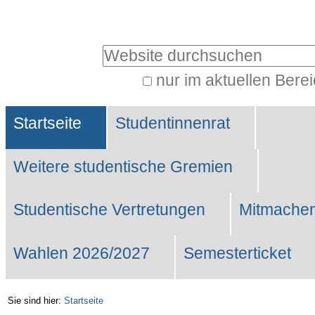
Benutzerspezifische
Werkzeuge
Website durchsuchen
nur im aktuellen Bere
Erweiterte
Sektionen
Suche…
Startseite
Studentinnenrat
Weitere studentische Gremien
Studentische Vertretungen
Mitmachen
Wahlen 2026/2027
Semesterticket
Sie sind hier:
Startseite