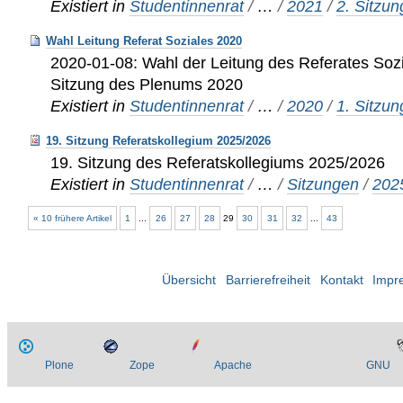
Existiert in
Studentinnenrat
/
…
/
2021
/
2. Sitzu
Wahl Leitung Referat Soziales 2020
2020-01-08: Wahl der Leitung des Referates Sozi
Sitzung des Plenums 2020
Existiert in
Studentinnenrat
/
…
/
2020
/
1. Sitzu
19. Sitzung Referatskollegium 2025/2026
19. Sitzung des Referatskollegiums 2025/2026
Existiert in
Studentinnenrat
/
…
/
Sitzungen
/
202
« 10 frühere Artikel
1
...
26
27
28
29
30
31
32
...
43
Übersicht
Barrierefreiheit
Kontakt
Impr
Plone
Zope
Apache
GNU