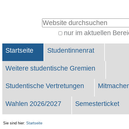
Benutzerspezifische
Werkzeuge
Website durchsuchen
nur im aktuellen Bere
Erweiterte
Sektionen
Suche…
Startseite
Studentinnenrat
Weitere studentische Gremien
Studentische Vertretungen
Mitmachen
Wahlen 2026/2027
Semesterticket
Sie sind hier:
Startseite