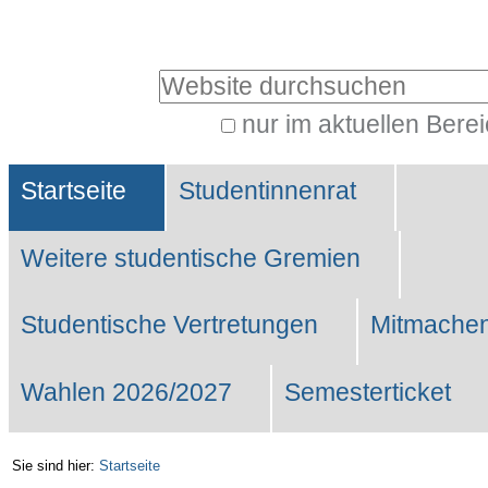
Benutzerspezifische
Werkzeuge
Website durchsuchen
nur im aktuellen Bere
Erweiterte
Sektionen
Suche…
Startseite
Studentinnenrat
Weitere studentische Gremien
Studentische Vertretungen
Mitmachen
Wahlen 2026/2027
Semesterticket
Sie sind hier:
Startseite