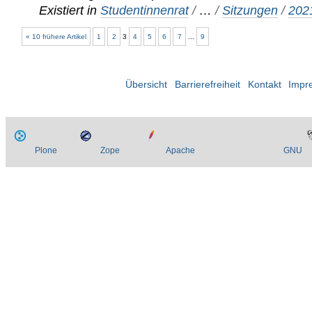
Existiert in
Studentinnenrat
/
…
/
Sitzungen
/
202
« 10 frühere Artikel
1
2
3
4
5
6
7
...
9
Übersicht
Barrierefreiheit
Kontakt
Impr
Plone
Zope
Apache
GNU