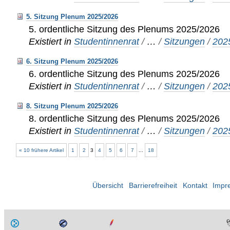
5. Sitzung Plenum 2025/2026
5. ordentliche Sitzung des Plenums 2025/2026
Existiert in
Studentinnenrat
/
…
/
Sitzungen
/
202
6. Sitzung Plenum 2025/2026
6. ordentliche Sitzung des Plenums 2025/2026
Existiert in
Studentinnenrat
/
…
/
Sitzungen
/
202
8. Sitzung Plenum 2025/2026
8. ordentliche Sitzung des Plenums 2025/2026
Existiert in
Studentinnenrat
/
…
/
Sitzungen
/
202
« 10 frühere Artikel
1
2
3
4
5
6
7
...
18
Übersicht
Barrierefreiheit
Kontakt
Impr