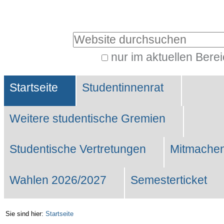
Benutzerspezifische
Werkzeuge
Website durchsuchen
nur im aktuellen Bere
Erweiterte
Sektionen
Suche…
Startseite
Studentinnenrat
Weitere studentische Gremien
Studentische Vertretungen
Mitmachen
Wahlen 2026/2027
Semesterticket
Sie sind hier:
Startseite