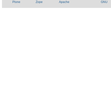
Plone
Zope
Apache
GNU