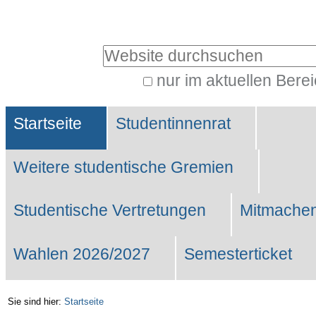
Benutzerspezifische
Werkzeuge
Website durchsuchen
nur im aktuellen Bere
Erweiterte
Sektionen
Suche…
Startseite
Studentinnenrat
Weitere studentische Gremien
Studentische Vertretungen
Mitmachen
Wahlen 2026/2027
Semesterticket
Sie sind hier:
Startseite