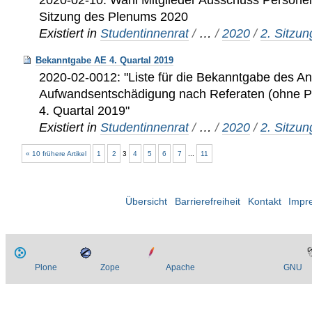
Sitzung des Plenums 2020
Existiert in
Studentinnenrat
/
…
/
2020
/
2. Sitzu
Bekanntgabe AE 4. Quartal 2019
2020-02-0012: "Liste für die Bekanntgabe des A
Aufwandsentschädigung nach Referaten (ohne 
4. Quartal 2019"
Existiert in
Studentinnenrat
/
…
/
2020
/
2. Sitzu
« 10 frühere Artikel
1
2
3
4
5
6
7
...
11
Übersicht
Barrierefreiheit
Kontakt
Impr
Plone
Zope
Apache
GNU