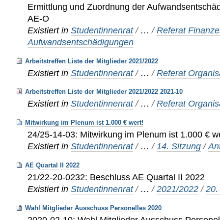
Ermittlung und Zuordnung der Aufwandsentsch
AE-O
Existiert in
Studentinnenrat
/
…
/
Referat Finanz
Aufwandsentschädigungen
Arbeitstreffen Liste der Mitglieder 2021/2022
Existiert in
Studentinnenrat
/
…
/
Referat Organis
Arbeitstreffen Liste der Mitglieder 2021/2022 2021-10
Existiert in
Studentinnenrat
/
…
/
Referat Organis
Mitwirkung im Plenum ist 1.000 € wert!
24/25-14-03: Mitwirkung im Plenum ist 1.000 € we
Existiert in
Studentinnenrat
/
…
/
14. Sitzung
/
An
AE Quartal II 2022
21/22-20-0232: Beschluss AE Quartal II 2022
Existiert in
Studentinnenrat
/
…
/
2021/2022
/
20.
Wahl Mitglieder Ausschuss Personelles 2020
2020-02-10: Wahl Mitglieder Ausschuss Personel