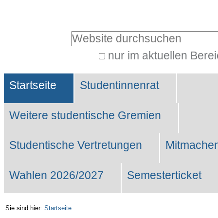
Benutzerspezifische
Werkzeuge
Website durchsuchen
nur im aktuellen Bere
Erweiterte
Sektionen
Suche…
Startseite
Studentinnenrat
Weitere studentische Gremien
Studentische Vertretungen
Mitmachen
Wahlen 2026/2027
Semesterticket
Sie sind hier:
Startseite