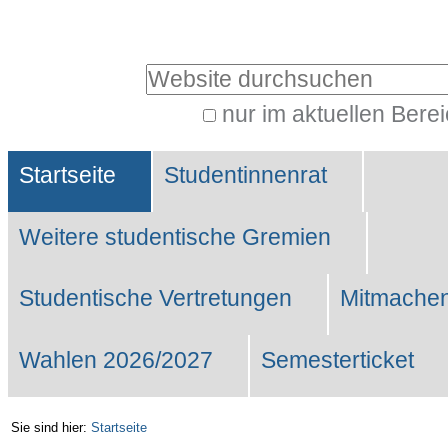
Benutzerspezifische
Werkzeuge
Website durchsuchen
nur im aktuellen Bere
Erweiterte
Sektionen
Suche…
Startseite
Studentinnenrat
Weitere studentische Gremien
Studentische Vertretungen
Mitmachen
Wahlen 2026/2027
Semesterticket
Sie sind hier:
Startseite