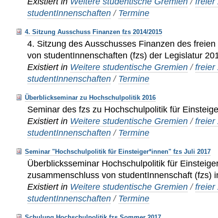
Existiert in
Weitere studentische Gremien
/
freie
studentInnenschaften
/
Termine
4. Sitzung Ausschuss Finanzen fzs 2014/2015
4. Sitzung des Ausschusses Finanzen des frei
von studentInnenschaften (fzs) der Legislatur 2
Existiert in
Weitere studentische Gremien
/
freie
studentInnenschaften
/
Termine
Überblickseminar zu Hochschulpolitik 2016
Seminar des fzs zu Hochschulpolitik für Einsteig
Existiert in
Weitere studentische Gremien
/
freie
studentInnenschaften
/
Termine
Seminar "Hochschulpolitik für Einsteiger*innen" fzs Juli 2017
Überblicksseminar Hochschulpolitik für Einsteige
zusammenschluss von studentInnenschaft (fzs) 
Existiert in
Weitere studentische Gremien
/
freie
studentInnenschaften
/
Termine
Schulung Hochschulpolitik fzs Sommer 2017