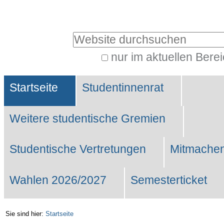
Benutzerspezifische
Werkzeuge
Website durchsuchen
nur im aktuellen Bere
Erweiterte
Sektionen
Suche…
Startseite
Studentinnenrat
Weitere studentische Gremien
Studentische Vertretungen
Mitmachen
Wahlen 2026/2027
Semesterticket
Sie sind hier:
Startseite