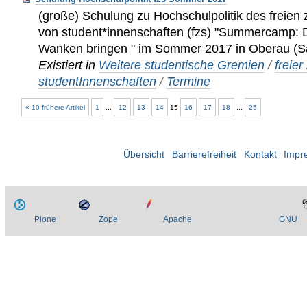
(große) Schulung zu Hochschulpolitik des frei
von student*innenschaften (fzs) "Summercamp: D
Wanken bringen " im Sommer 2017 in Oberau (
Existiert in
Weitere studentische Gremien
/
freie
studentInnenschaften
/
Termine
« 10 frühere Artikel
1
...
12
13
14
15
16
17
18
...
25
Übersicht
Barrierefreiheit
Kontakt
Impr
Plone
Zope
Apache
GNU