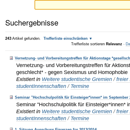
Suchergebnisse
243
Artikel gefunden.
Trefferliste einschränken
Trefferliste sortieren
Relevanz
·
Da
Vernetzung- und Vorbereitungstreffen für Aktionstage *gesellsc
Vernetzung- und Vorbereitungstreffen für Aktions
geschlecht* - gegen Sexismus und Homophobie
Existiert in
Weitere studentische Gremien
/
freie
studentInnenschaften
/
Termine
Seminar "Hochschulpolitik für Einsteiger*innen* im September 
Seminar "Hochschulpolitik für Einsteiger*innen*
Existiert in
Weitere studentische Gremien
/
freie
studentInnenschaften
/
Termine
1. Sitzung Ausschuss Finanzen fzs 2013/2014