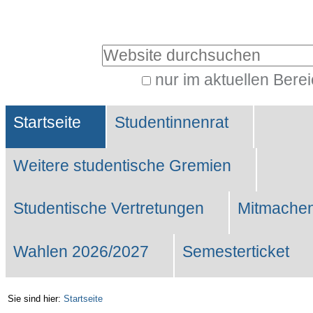
Benutzerspezifische
Werkzeuge
Website durchsuchen
nur im aktuellen Bere
Erweiterte
Sektionen
Suche…
Startseite
Studentinnenrat
Weitere studentische Gremien
Studentische Vertretungen
Mitmachen
Wahlen 2026/2027
Semesterticket
Sie sind hier:
Startseite