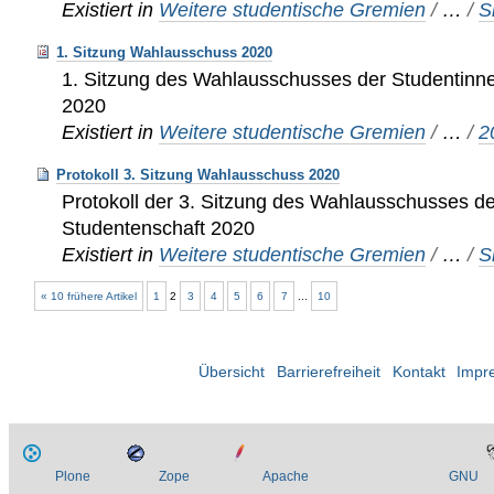
Existiert in
Weitere studentische Gremien
/
…
/
S
1. Sitzung Wahlausschuss 2020
1. Sitzung des Wahlausschusses der Studentinn
2020
Existiert in
Weitere studentische Gremien
/
…
/
2
Protokoll 3. Sitzung Wahlausschuss 2020
Protokoll der 3. Sitzung des Wahlausschusses d
Studentenschaft 2020
Existiert in
Weitere studentische Gremien
/
…
/
S
« 10 frühere Artikel
1
2
3
4
5
6
7
...
10
Übersicht
Barrierefreiheit
Kontakt
Impr
Plone
Zope
Apache
GNU