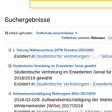
Suchergebnisse
72
Artikel gefunden.
Trefferliste einschränken
Trefferliste sortieren
Relevanz
·
Da
1. Sitzung Wahlausschuss (HTW Dresden) 2021/2022
Existiert in
Studentische Vertretungen
/
…
/
Sitz
Studentische Vertretung im Erweiterten Senat gewählt
Studentische Vertretung im Erweiterten Senat für 
2018/2019 gewählt
Existiert in
Studentische Vertretungen
/
Erweitert
Aufwandsentschädigung Wahlorgane WiSe 2017/2018
2018-02-028: Aufwandsentschädigung der Wahl
Wintersemester (WiSe) 2017/2018
Existiert in
Studentinnenrat
/
…
/
2. Sitzung
/
Ant