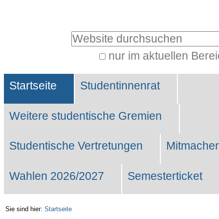
Benutzerspezifische
Werkzeuge
Website durchsuchen
nur im aktuellen Bere
Erweiterte
Sektionen
Suche…
Startseite
Studentinnenrat
Weitere studentische Gremien
Studentische Vertretungen
Mitmachen
Wahlen 2026/2027
Semesterticket
Sie sind hier:
Startseite