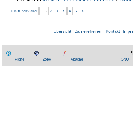
« 10 frühere Artikel
1
2
3
4
5
6
7
8
Übersicht
Barrierefreiheit
Kontakt
Impr
Plone
Zope
Apache
GNU