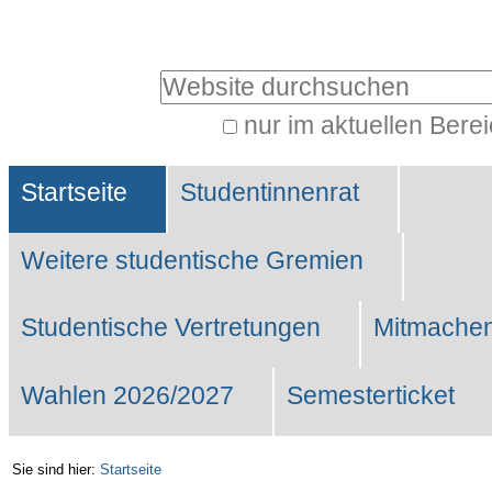
Benutzerspezifische
Werkzeuge
Website durchsuchen
nur im aktuellen Bere
Erweiterte
Sektionen
Suche…
Startseite
Studentinnenrat
Weitere studentische Gremien
Studentische Vertretungen
Mitmachen
Wahlen 2026/2027
Semesterticket
Sie sind hier:
Startseite