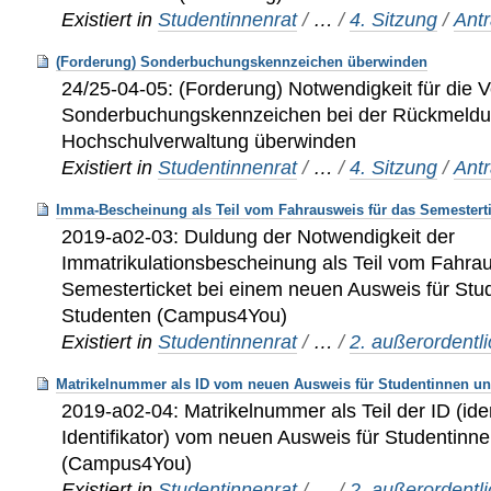
Existiert in
Studentinnenrat
/
…
/
4. Sitzung
/
Ant
(Forderung) Sonderbuchungskennzeichen überwinden
24/25-04-05: (Forderung) Notwendigkeit für die
Sonderbuchungskennzeichen bei der Rückmeldun
Hochschulverwaltung überwinden
Existiert in
Studentinnenrat
/
…
/
4. Sitzung
/
Ant
Imma-Bescheinung als Teil vom Fahrausweis für das Semester
2019-a02-03: Duldung der Notwendigkeit der
Immatrikulationsbescheinung als Teil vom Fahrau
Semesterticket bei einem neuen Ausweis für Stu
Studenten (Campus4You)
Existiert in
Studentinnenrat
/
…
/
2. außerordentl
Matrikelnummer als ID vom neuen Ausweis für Studentinnen u
2019-a02-04: Matrikelnummer als Teil der ID (ide
Identifikator) vom neuen Ausweis für Studentinn
(Campus4You)
Existiert in
Studentinnenrat
/
…
/
2. außerordentl