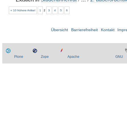
« 10 frühere Artikel
1
2
3
4
5
6
Übersicht
Barrierefreiheit
Kontakt
Impr
Plone
Zope
Apache
GNU