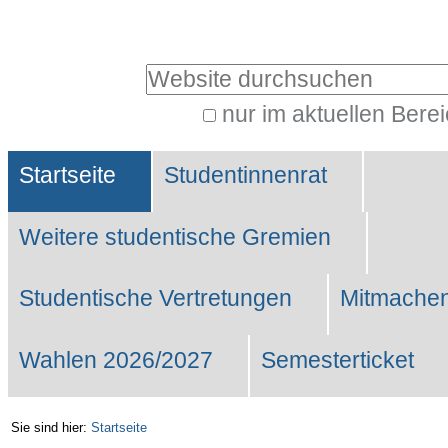
Benutzerspezifische
Werkzeuge
Website durchsuchen
nur im aktuellen Bere
Erweiterte
Sektionen
Suche…
Startseite
Studentinnenrat
Weitere studentische Gremien
Studentische Vertretungen
Mitmachen
Wahlen 2026/2027
Semesterticket
Sie sind hier:
Startseite