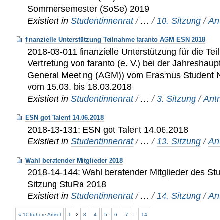
Sommersemester (SoSe) 2019
Existiert in
Studentinnenrat
/
…
/
10. Sitzung
/
An
finanzielle Unterstützung Teilnahme faranto AGM ESN 2018
2018-03-011 finanzielle Unterstützung für die Te
Vertretung von faranto (e. V.) bei der Jahresha
General Meeting (AGM)) vom Erasmus Student 
vom 15.03. bis 18.03.2018
Existiert in
Studentinnenrat
/
…
/
3. Sitzung
/
Ant
ESN got Talent 14.06.2018
2018-13-131: ESN got Talent 14.06.2018
Existiert in
Studentinnenrat
/
…
/
13. Sitzung
/
An
Wahl beratender Mitglieder 2018
2018-14-144: Wahl beratender Mitglieder des St
Sitzung StuRa 2018
Existiert in
Studentinnenrat
/
…
/
14. Sitzung
/
An
« 10 frühere Artikel
1
2
3
4
5
6
7
...
14