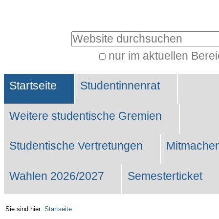
Benutzerspezifische
Werkzeuge
Website durchsuchen
nur im aktuellen Bere
Erweiterte
Sektionen
Suche…
Startseite
Studentinnenrat
Weitere studentische Gremien
Studentische Vertretungen
Mitmachen
Wahlen 2026/2027
Semesterticket
Sie sind hier:
Startseite