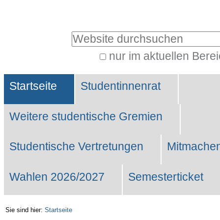
Benutzerspezifische
Werkzeuge
Website durchsuchen
nur im aktuellen Bere
Erweiterte
Sektionen
Suche…
Startseite
Studentinnenrat
Weitere studentische Gremien
Studentische Vertretungen
Mitmachen
Wahlen 2026/2027
Semesterticket
Sie sind hier:
Startseite