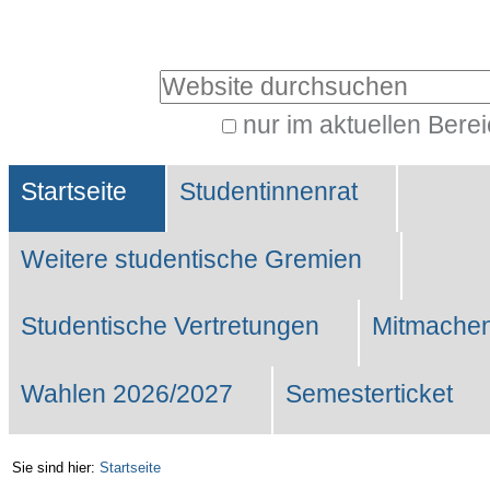
Benutzerspezifische
Werkzeuge
Website durchsuchen
nur im aktuellen Bere
Erweiterte
Sektionen
Suche…
Startseite
Studentinnenrat
Weitere studentische Gremien
Studentische Vertretungen
Mitmachen
Wahlen 2026/2027
Semesterticket
Sie sind hier:
Startseite