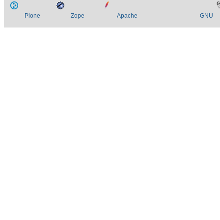
Plone
Zope
Apache
GNU