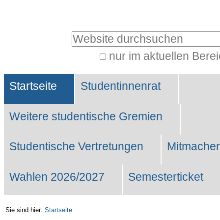
Benutzerspezifische
Werkzeuge
Website durchsuchen
nur im aktuellen Bere
Erweiterte
Sektionen
Suche…
Startseite
Studentinnenrat
Weitere studentische Gremien
Studentische Vertretungen
Mitmachen
Wahlen 2026/2027
Semesterticket
Sie sind hier:
Startseite