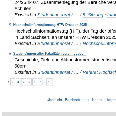
24/25-rk-07: Zusammenlegung der Bereiche Ver
Schulen
Existiert in
Studentinnenrat
/
…
/
8. Sitzung
/
Inf
Hochschulinformationstag HTW Dresden 2025
Hochschulinformationstag (HIT), der Tag der offe
in Land Sachsen, an unserer HTW Dresden 202
Existiert in
Studentinnenrat
/
…
/
Hochschulinfor
Student*innen aller Fakultäten vereinigt euch!
Geschichte, Ziele und Aktionsformen studentische
50ern
Existiert in
Studentinnenrat
/
…
/
Referat Hochsch
1
2
3
4
5
6
7
...
13
Übersicht
Barrierefreiheit
Kontakt
Impr