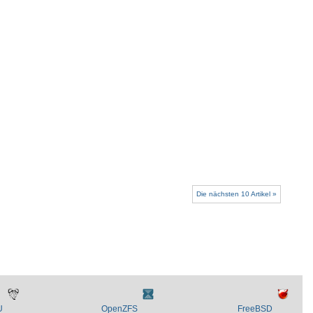
Die nächsten 10 Artikel »
U
OpenZFS
FreeBSD