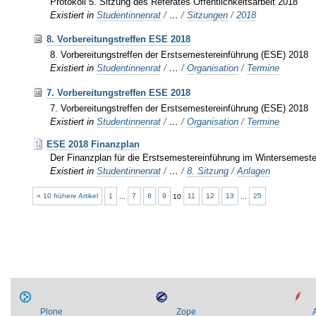
Protokoll 5. Sitzung des Referates Öffentlichkeitsarbeit 2018
Existiert in
Studentinnenrat
/
…
/
Sitzungen
/
2018
8. Vorbereitungstreffen ESE 2018
8. Vorbereitungstreffen der Erstsemestereinführung (ESE) 2018
Existiert in
Studentinnenrat
/
…
/
Organisation
/
Termine
7. Vorbereitungstreffen ESE 2018
7. Vorbereitungstreffen der Erstsemestereinführung (ESE) 2018
Existiert in
Studentinnenrat
/
…
/
Organisation
/
Termine
ESE 2018 Finanzplan
Der Finanzplan für die Erstsemestereinführung im Wintersemest
Existiert in
Studentinnenrat
/
…
/
8. Sitzung
/
Anlagen
« 10 frühere Artikel
1
...
7
8
9
10
11
12
13
...
25
Plone
Zope