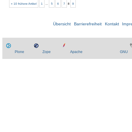
« 10 frühere Artikel
1
...
5
6
7
8
9
Übersicht
Barrierefreiheit
Kontakt
Impr
Plone
Zope
Apache
GNU