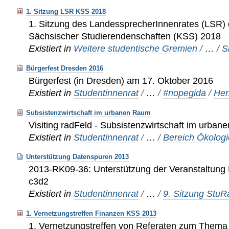
1. Sitzung LSR KSS 2018
1. Sitzung des LandessprecherInnenrates (LSR)
Sächsischer Studierendenschaften (KSS) 2018
Existiert in
Weitere studentische Gremien
/
…
/
S
Bürgerfest Dresden 2016
Bürgerfest (in Dresden) am 17. Oktober 2016
Existiert in
Studentinnenrat
/
…
/
#nopegida
/
Her
Subsistenzwirtschaft im urbanen Raum
Visiting radFeld - Subsistenzwirtschaft im urba
Existiert in
Studentinnenrat
/
…
/
Bereich Ökologi
Unterstützung Datenspuren 2013
2013-RK09-36: Unterstützung der Veranstaltung
c3d2
Existiert in
Studentinnenrat
/
…
/
9. Sitzung Stu
1. Vernetzungstreffen Finanzen KSS 2013
1. Vernetzungstreffen von Referaten zum Thema