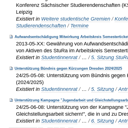
Konferenz Sächsischer Studierendenschaften (KS
Leipzig
Existiert in
Weitere studentische Gremien
/
Konfe
Studierendenschaften
/
Termine
Aufwandsentschädigung Mitwirkung Arbeitskreis Semesterticke
2013-05-XX: Gewährung von Aufwandsentschädig
von Aktiven des StuRa im Arbeitskreis Semester
Existiert in
Studentinnenrat
/
…
/
5. Sitzung Stu
Unterstützung Bündnis gegen Kürzungen Dresden 2024/2025
24/25-05-08: Unterstützung vom Bündnis gegen
(2024/2025)
Existiert in
Studentinnenrat
/
…
/
5. Sitzung
/
Ant
Unterstützung Kampagne "Jugendarbeit und Gleichstellungsarbe
24/25-06-08: Unterstützung von der Kampagne "
Gleichstellungsarbeit sichern!", die in und zu Dre
Existiert in
Studentinnenrat
/
…
/
6. Sitzung
/
Ant