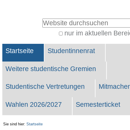
Benutzerspezifische
Werkzeuge
Website durchsuchen
nur im aktuellen Bere
Erweiterte
Sektionen
Suche…
Startseite
Studentinnenrat
Weitere studentische Gremien
Studentische Vertretungen
Mitmachen
Wahlen 2026/2027
Semesterticket
Sie sind hier:
Startseite