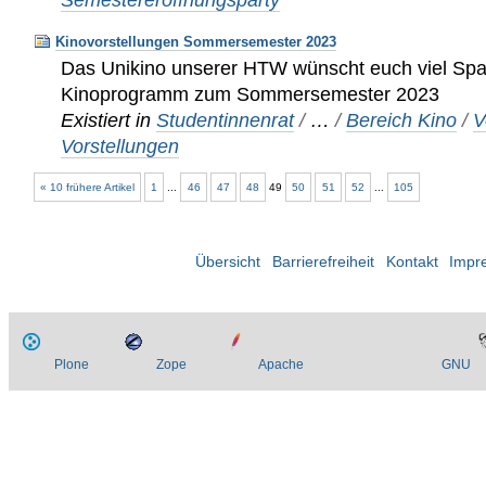
Kinovorstellungen Sommersemester 2023
Das Unikino unserer HTW wünscht euch viel Sp
Kinoprogramm zum Sommersemester 2023
Existiert in
Studentinnenrat
/
…
/
Bereich Kino
/
V
Vorstellungen
« 10 frühere Artikel
1
...
46
47
48
49
50
51
52
...
105
Übersicht
Barrierefreiheit
Kontakt
Impr
Plone
Zope
Apache
GNU