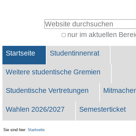
Benutzerspezifische
Werkzeuge
Website durchsuchen
nur im aktuellen Bere
Erweiterte
Sektionen
Suche…
Startseite
Studentinnenrat
Weitere studentische Gremien
Studentische Vertretungen
Mitmachen
Wahlen 2026/2027
Semesterticket
Sie sind hier:
Startseite