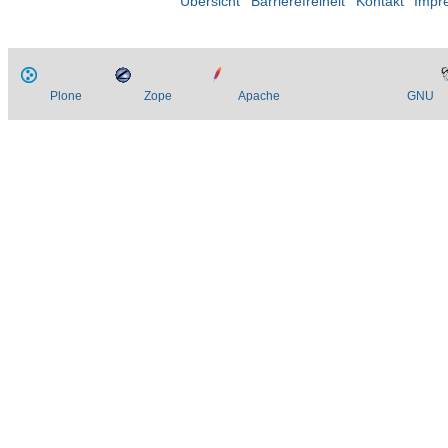
Übersicht
Barrierefreiheit
Kontakt
Impr
Plone
Zope
Apache
GNU