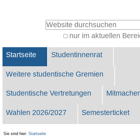
Benutzerspezifische
Werkzeuge
Website durchsuchen
nur im aktuellen Bere
Erweiterte
Sektionen
Suche…
Startseite
Studentinnenrat
Weitere studentische Gremien
Studentische Vertretungen
Mitmachen
Wahlen 2026/2027
Semesterticket
Sie sind hier:
Startseite