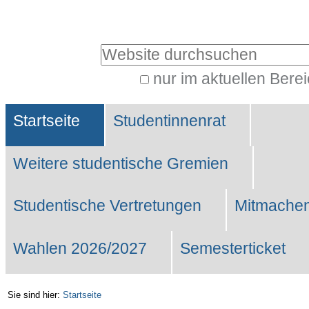
Benutzerspezifische
Werkzeuge
Website durchsuchen
nur im aktuellen Bere
Erweiterte
Sektionen
Suche…
Startseite
Studentinnenrat
Weitere studentische Gremien
Studentische Vertretungen
Mitmachen
Wahlen 2026/2027
Semesterticket
Sie sind hier:
Startseite