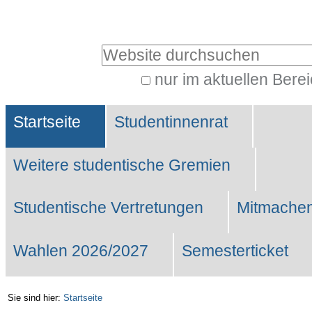
Benutzerspezifische
Werkzeuge
Website durchsuchen
nur im aktuellen Bere
Erweiterte
Sektionen
Suche…
Startseite
Studentinnenrat
Weitere studentische Gremien
Studentische Vertretungen
Mitmachen
Wahlen 2026/2027
Semesterticket
Sie sind hier:
Startseite