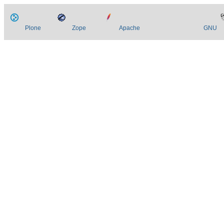
Plone
Zope
Apache
GNU