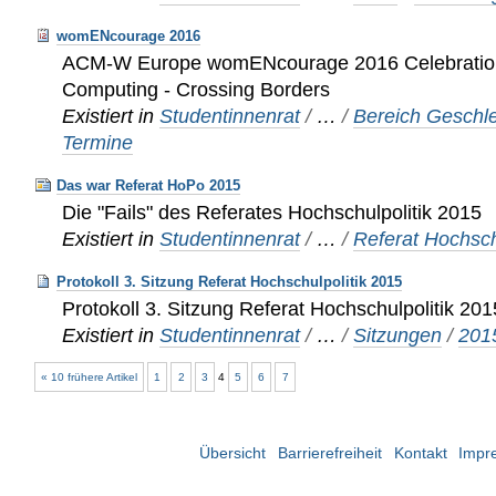
womENcourage 2016
ACM-W Europe womENcourage 2016 Celebratio
Computing - Crossing Borders
Existiert in
Studentinnenrat
/
…
/
Bereich Geschle
Termine
Das war Referat HoPo 2015
Die "Fails" des Referates Hochschulpolitik 2015
Existiert in
Studentinnenrat
/
…
/
Referat Hochsch
Protokoll 3. Sitzung Referat Hochschulpolitik 2015
Protokoll 3. Sitzung Referat Hochschulpolitik 201
Existiert in
Studentinnenrat
/
…
/
Sitzungen
/
201
« 10 frühere Artikel
1
2
3
4
5
6
7
Übersicht
Barrierefreiheit
Kontakt
Impr