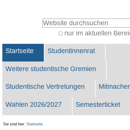
Benutzerspezifische
Werkzeuge
Website durchsuchen
nur im aktuellen Bere
Erweiterte
Sektionen
Suche…
Startseite
Studentinnenrat
Weitere studentische Gremien
Studentische Vertretungen
Mitmachen
Wahlen 2026/2027
Semesterticket
Sie sind hier:
Startseite