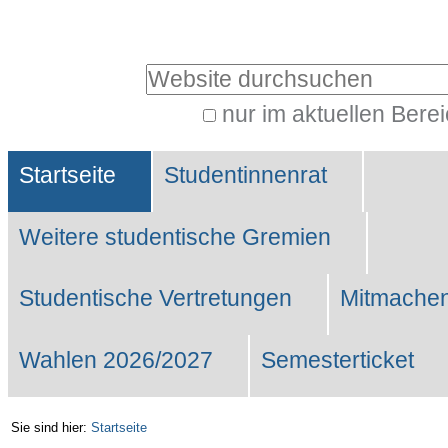
Benutzerspezifische
Werkzeuge
Website durchsuchen
nur im aktuellen Bere
Erweiterte
Sektionen
Suche…
Startseite
Studentinnenrat
Weitere studentische Gremien
Studentische Vertretungen
Mitmachen
Wahlen 2026/2027
Semesterticket
Sie sind hier:
Startseite