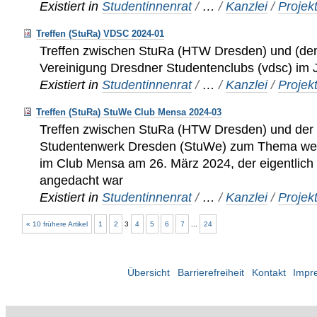
Existiert in
Studentinnenrat
/
…
/
Kanzlei
/
Projek
Treffen (StuRa) VDSC 2024-01
Treffen zwischen StuRa (HTW Dresden) und (de
Vereinigung Dresdner Studentenclubs (vdsc) im 
Existiert in
Studentinnenrat
/
…
/
Kanzlei
/
Projek
Treffen (StuRa) StuWe Club Mensa 2024-03
Treffen zwischen StuRa (HTW Dresden) und der
Studentenwerk Dresden (StuWe) zum Thema weit
im Club Mensa am 26. März 2024, der eigentlich
angedacht war
Existiert in
Studentinnenrat
/
…
/
Kanzlei
/
Projek
« 10 frühere Artikel
1
2
3
4
5
6
7
...
24
Übersicht
Barrierefreiheit
Kontakt
Impr