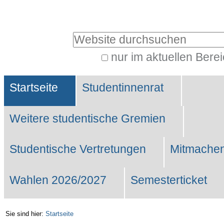
Benutzerspezifische
Werkzeuge
Website durchsuchen
nur im aktuellen Bere
Erweiterte
Sektionen
Suche…
Startseite
Studentinnenrat
Weitere studentische Gremien
Studentische Vertretungen
Mitmachen
Wahlen 2026/2027
Semesterticket
Sie sind hier:
Startseite