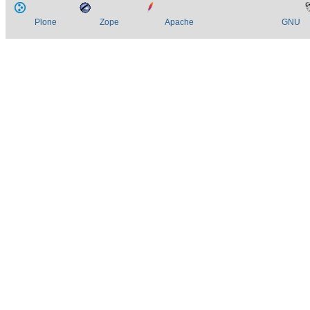
Plone
Zope
Apache
GNU