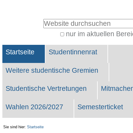
Benutzerspezifische
Werkzeuge
Website durchsuchen
nur im aktuellen Bere
Erweiterte
Sektionen
Suche…
Startseite
Studentinnenrat
Weitere studentische Gremien
Studentische Vertretungen
Mitmachen
Wahlen 2026/2027
Semesterticket
Sie sind hier:
Startseite