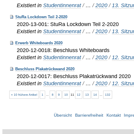
Existiert in
Studentinnenrat
/
…
/
2020
/
13. Sitz
StuRa Lockdown Teil 2-2020
2020-13-001: StuRa Lockdown Teil 2-2020
Existiert in
Studentinnenrat
/
…
/
2020
/
13. Sitz
Erwerb Whiteboards 2020
2020-12-0018: Beschluss Whiteboards
Existiert in
Studentinnenrat
/
…
/
2020
/
12. Sitz
Beschluss Plakatrückwand 2020
2020-12-0017: Beschluss Plakatrückwand 2020
Existiert in
Studentinnenrat
/
…
/
2020
/
12. Sitz
« 10 frühere Artikel
1
...
8
9
10
11
12
13
14
...
132
Übersicht
Barrierefreiheit
Kontakt
Impr