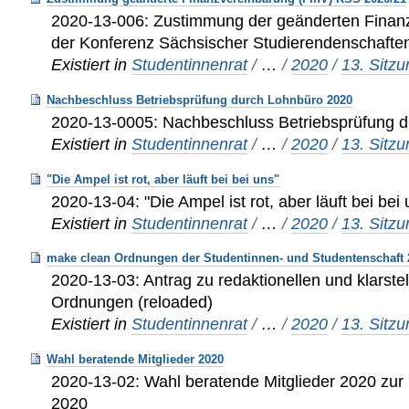
2020-13-006: Zustimmung der geänderten Finanz
der Konferenz Sächsischer Studierendenschafte
Existiert in
Studentinnenrat
/
…
/
2020
/
13. Sitz
Nachbeschluss Betriebsprüfung durch Lohnbüro 2020
2020-13-0005: Nachbeschluss Betriebsprüfung 
Existiert in
Studentinnenrat
/
…
/
2020
/
13. Sitz
"Die Ampel ist rot, aber läuft bei bei uns"
2020-13-04: "Die Ampel ist rot, aber läuft bei bei 
Existiert in
Studentinnenrat
/
…
/
2020
/
13. Sitz
make clean Ordnungen der Studentinnen- und Studentenschaft 2
2020-13-03: Antrag zu redaktionellen und klarst
Ordnungen (reloaded)
Existiert in
Studentinnenrat
/
…
/
2020
/
13. Sitz
Wahl beratende Mitglieder 2020
2020-13-02: Wahl beratende Mitglieder 2020 zur
2020