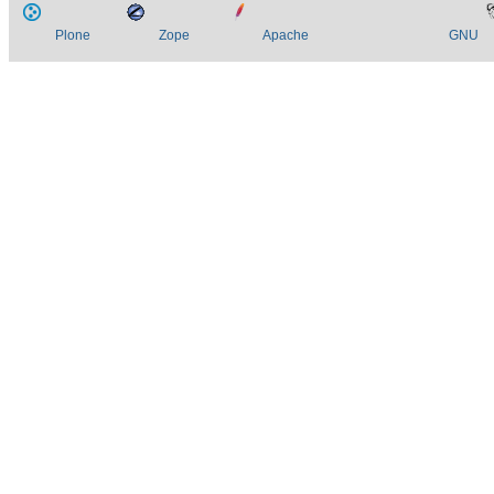
Plone
Zope
Apache
GNU