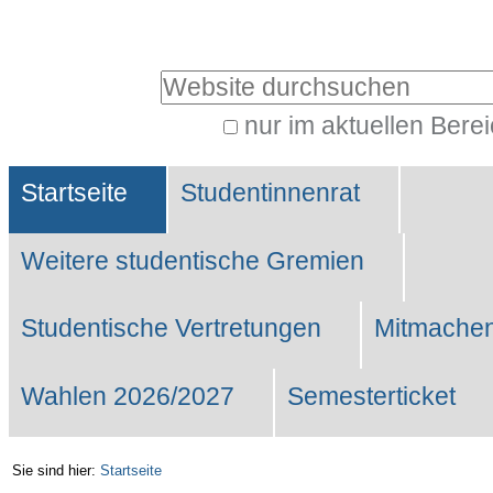
Benutzerspezifische
Werkzeuge
Website durchsuchen
nur im aktuellen Bere
Erweiterte
Sektionen
Suche…
Startseite
Studentinnenrat
Weitere studentische Gremien
Studentische Vertretungen
Mitmachen
Wahlen 2026/2027
Semesterticket
Sie sind hier:
Startseite