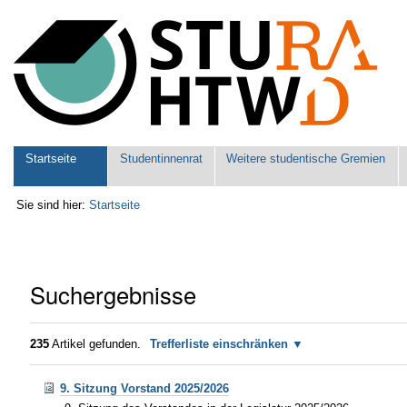
Benutzerspezifische
Werkzeuge
Sektionen
Startseite
Studentinnenrat
Weitere studentische Gremien
Sie sind hier:
Startseite
Suchergebnisse
235
Artikel gefunden.
Trefferliste einschränken
9. Sitzung Vorstand 2025/2026