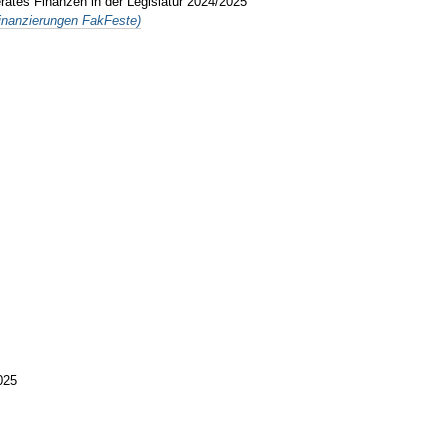
rates Finanzen in der Legislatur 2024/2025
(Finanzierungen FakFeste)
2025