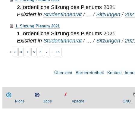
2. ordentliche Sitzung des Plenums 2021
Existiert in
Studentinnenrat
/
…
/
Sitzungen
/
202
1. Sitzung Plenum 2021
1. ordentliche Sitzung des Plenums 2021
Existiert in
Studentinnenrat
/
…
/
Sitzungen
/
202
1
2
3
4
5
6
7
...
15
Übersicht
Barrierefreiheit
Kontakt
Impr
Plone
Zope
Apache
GNU