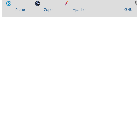
Plone
Zope
Apache
GNU