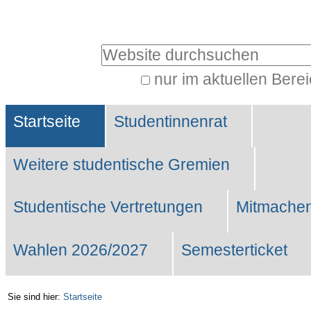
Benutzerspezifische
Werkzeuge
Website durchsuchen
nur im aktuellen Bere
Erweiterte
Sektionen
Suche…
Startseite
Studentinnenrat
Weitere studentische Gremien
Studentische Vertretungen
Mitmachen
Wahlen 2026/2027
Semesterticket
Sie sind hier:
Startseite