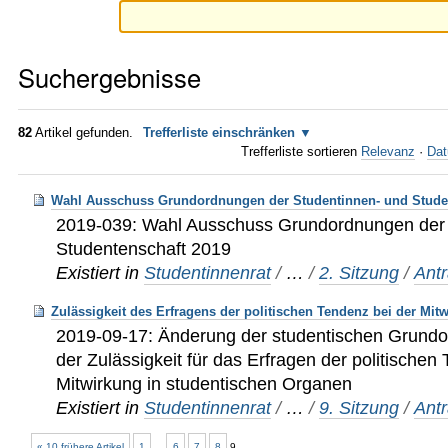
Suchergebnisse
82
Artikel gefunden.
Trefferliste einschränken
Trefferliste sortieren
Relevanz
·
Dat
Wahl Ausschuss Grundordnungen der Studentinnen- und Stude
2019-039: Wahl Ausschuss Grundordnungen der 
Studentenschaft 2019
Existiert in
Studentinnenrat
/
…
/
2. Sitzung
/
Ant
Zulässigkeit des Erfragens der politischen Tendenz bei der Mit
2019-09-17: Änderung der studentischen Grundo
der Zulässigkeit für das Erfragen der politischen
Mitwirkung in studentischen Organen
Existiert in
Studentinnenrat
/
…
/
9. Sitzung
/
Ant
« 10 frühere Artikel
1
...
6
7
8
9