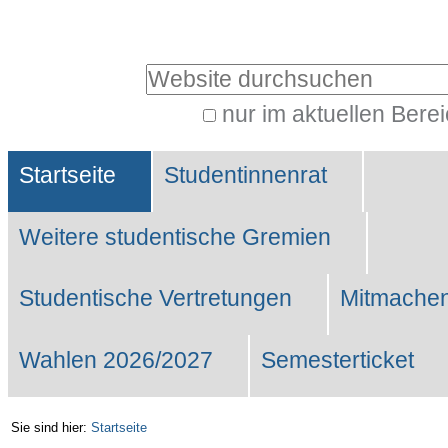
Benutzerspezifische
Werkzeuge
Website durchsuchen
nur im aktuellen Bere
Erweiterte
Sektionen
Suche…
Startseite
Studentinnenrat
Weitere studentische Gremien
Studentische Vertretungen
Mitmachen
Wahlen 2026/2027
Semesterticket
Sie sind hier:
Startseite