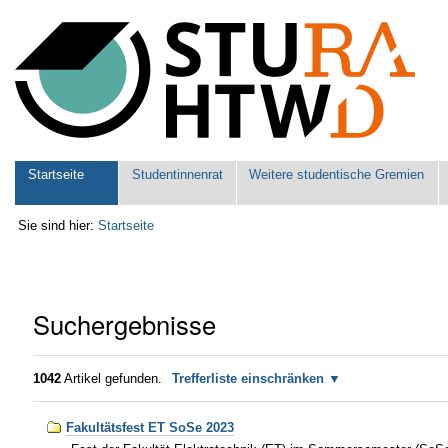
Benutzerspezifische
Werkzeuge
Sektionen
Startseite
Studentinnenrat
Weitere studentische Gremien
Sie sind hier:
Startseite
Suchergebnisse
1042
Artikel gefunden.
Trefferliste einschränken
Fakultätsfest ET SoSe 2023