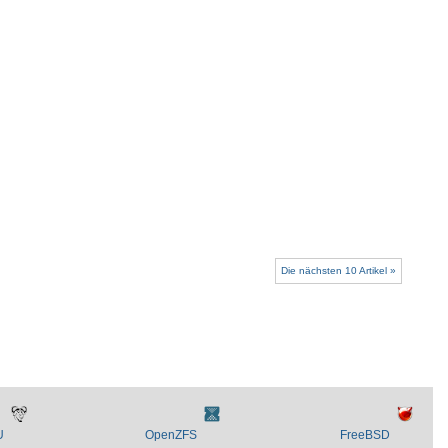
Die nächsten 10 Artikel »
U
OpenZFS
FreeBSD