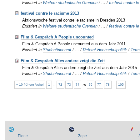
Existiert in
Weitere studentische Gremien
/
…
/
festival contre l
festival contre le racisme 2013
Aktionswoche festival contre le racisme in Dresden 2013
Existiert in
Weitere studentische Gremien
/
…
/
festival contre l
Film & Gespräch A People uncounted
Film & Gespräch A People uncounted aus dem Jahr 2011
Existiert in
Studentinnenrat
/
…
/
Referat Hochschulpolitik
/
Term
Film & Gespräch Alles andere zeigt die Zeit
Film & Gespräch Alles andere zeigt die Zeit aus dem Jahr 2015
Existiert in
Studentinnenrat
/
…
/
Referat Hochschulpolitik
/
Term
« 10 frühere Artikel
1
...
72
73
74
75
76
77
78
...
105
Plone
Zope