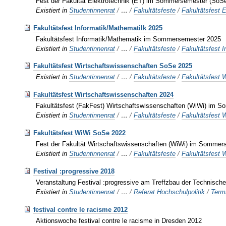
Fest der Fakultät Elektrotechnik (ET) im Sommersemester (SoS
Existiert in
Studentinnenrat
/
…
/
Fakultätsfeste
/
Fakultätsfest E
Fakultätsfest Informatik/Mathematilk 2025
Fakultätsfest Informatik/Mathematik im Sommersemester 2025
Existiert in
Studentinnenrat
/
…
/
Fakultätsfeste
/
Fakultätsfest 
Fakultätsfest Wirtschaftswissenschaften SoSe 2025
Existiert in
Studentinnenrat
/
…
/
Fakultätsfeste
/
Fakultätsfest 
Fakultätsfest Wirtschaftswissenschaften 2024
Fakultätsfest (FakFest) Wirtschaftswissenschaften (WiWi) im 
Existiert in
Studentinnenrat
/
…
/
Fakultätsfeste
/
Fakultätsfest 
Fakultätsfest WiWi SoSe 2022
Fest der Fakultät Wirtschaftswissenschaften (WiWi) im Sommer
Existiert in
Studentinnenrat
/
…
/
Fakultätsfeste
/
Fakultätsfest 
Festival :progressive 2018
Veranstaltung Festival :progressive am Treffzbau der Technische
Existiert in
Studentinnenrat
/
…
/
Referat Hochschulpolitik
/
Term
festival contre le racisme 2012
Aktionswoche festival contre le racisme in Dresden 2012