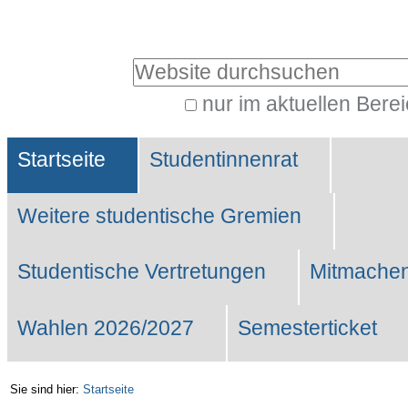
Benutzerspezifische
Werkzeuge
Website durchsuchen
nur im aktuellen Bere
Erweiterte
Sektionen
Suche…
Startseite
Studentinnenrat
Weitere studentische Gremien
Studentische Vertretungen
Mitmachen
Wahlen 2026/2027
Semesterticket
Sie sind hier:
Startseite