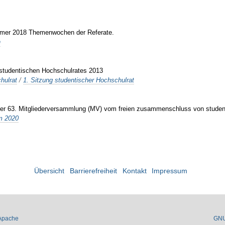
ommer 2018 Themenwochen der Referate.
n
s studentischen Hochschulrates 2013
hulrat
/
1. Sitzung studentischer Hochschulrat
der 63. Mitgliederversammlung (MV) vom freien zusammenschluss von student
um 2020
Übersicht
Barrierefreiheit
Kontakt
Impressum
Apache
GN