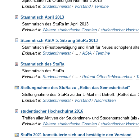
Sprechzeiten zu Ordnungen Nummer 2 2018
Existiert in
Studentinnenrat
/
Vorstand
/
Termine
Stammtisch April 2013
Stammtisch des StuRa im April 2013
Existiert in
Weitere studentische Gremien
/
studentischer Hochsc
Stammtisch AStA 5. Sitzung StuRa 2013
Stammtisch (Frustbewältigung und Kraft für Neues schöpfen) al
Existiert in
Studentinnenrat
/
…
/
AStA
/
Termine
Stammtisch des StuRa
Stammtisch des StuRa
Existiert in
Studentinnenrat
/
…
/
Referat Öffentlichkeitsarbeit
/
T
Stellungnahme des StuRa zu „Rettet das Semesterticket“
Stellungnahme des StuRa zu der E-Mail mit Betreff: „Rettet das 
Existiert in
Studentinnenrat
/
Vorstand
/
Nachrichten
studentischer Hochschulrat 2016
Treffen aller Aktiven der Studentinnen- und Studentenschaft (al
Existiert in
Weitere studentische Gremien
/
studentischer Hochsc
StuRa 2021 konstituierte sich und bestätigte den Vorstand