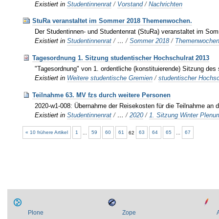
Existiert in
Studentinnenrat
/
Vorstand
/
Nachrichten
StuRa veranstaltet im Sommer 2018 Themenwochen.
Der Studentinnen- und Studentenrat (StuRa) veranstaltet im S
Existiert in
Studentinnenrat
/
…
/
Sommer 2018
/
Themenwoche
Tagesordnung 1. Sitzung studentischer Hochschulrat 2013
"Tagesordnung" von 1. ordentliche (konstituierende) Sitzung de
Existiert in
Weitere studentische Gremien
/
studentischer Hochsc
Teilnahme 63. MV fzs durch weitere Personen
2020-w1-008: Übernahme der Reisekosten für die Teilnahme an 
Existiert in
Studentinnenrat
/
…
/
2020
/
1. Sitzung Winter Plen
« 10 frühere Artikel
1
...
59
60
61
62
63
64
65
...
67
Plone
Zope