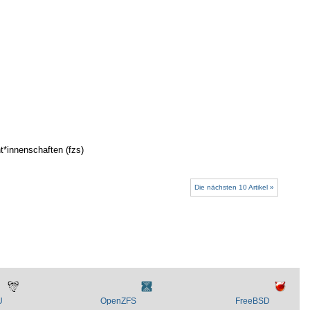
*innenschaften (fzs)
Die nächsten 10 Artikel »
U
OpenZFS
FreeBSD