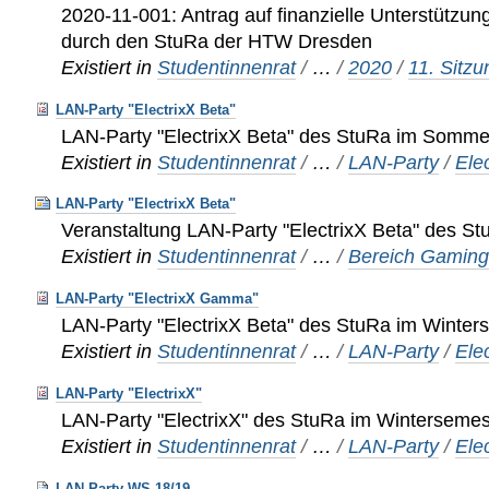
2020-11-001: Antrag auf finanzielle Unterstützu
durch den StuRa der HTW Dresden
Existiert in
Studentinnenrat
/
…
/
2020
/
11. Sitz
LAN-Party "ElectrixX Beta"
LAN-Party "ElectrixX Beta" des StuRa im Somm
Existiert in
Studentinnenrat
/
…
/
LAN-Party
/
Ele
LAN-Party "ElectrixX Beta"
Veranstaltung LAN-Party "ElectrixX Beta" des S
Existiert in
Studentinnenrat
/
…
/
Bereich Gamin
LAN-Party "ElectrixX Gamma"
LAN-Party "ElectrixX Beta" des StuRa im Winter
Existiert in
Studentinnenrat
/
…
/
LAN-Party
/
Ele
LAN-Party "ElectrixX"
LAN-Party "ElectrixX" des StuRa im Winterseme
Existiert in
Studentinnenrat
/
…
/
LAN-Party
/
Ele
LAN-Party WS 18/19