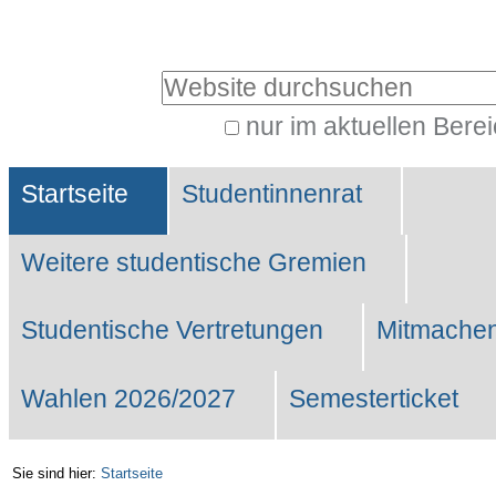
Benutzerspezifische
Werkzeuge
Website durchsuchen
nur im aktuellen Bere
Erweiterte
Sektionen
Suche…
Startseite
Studentinnenrat
Weitere studentische Gremien
Studentische Vertretungen
Mitmachen
Wahlen 2026/2027
Semesterticket
Sie sind hier:
Startseite