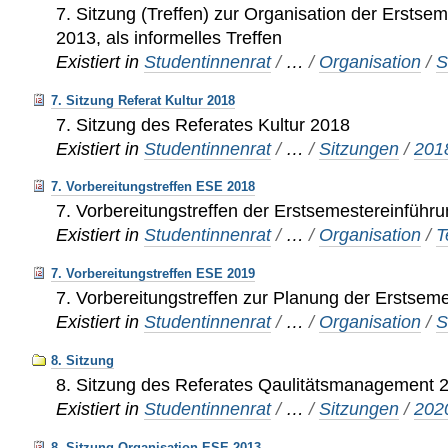
7. Sitzung (Treffen) zur Organisation der Erstse
2013, als informelles Treffen
Existiert in
Studentinnenrat
/
…
/
Organisation
/
S
7. Sitzung Referat Kultur 2018
7. Sitzung des Referates Kultur 2018
Existiert in
Studentinnenrat
/
…
/
Sitzungen
/
201
7. Vorbereitungstreffen ESE 2018
7. Vorbereitungstreffen der Erstsemestereinführ
Existiert in
Studentinnenrat
/
…
/
Organisation
/
T
7. Vorbereitungstreffen ESE 2019
7. Vorbereitungstreffen zur Planung der Erstsem
Existiert in
Studentinnenrat
/
…
/
Organisation
/
S
8. Sitzung
8. Sitzung des Referates Qaulitätsmanagement 
Existiert in
Studentinnenrat
/
…
/
Sitzungen
/
202
8. Sitzung Organisation ESE 2013