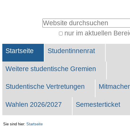
Benutzerspezifische
Werkzeuge
Website durchsuchen
nur im aktuellen Bere
Erweiterte
Sektionen
Suche…
Startseite
Studentinnenrat
Weitere studentische Gremien
Studentische Vertretungen
Mitmachen
Wahlen 2026/2027
Semesterticket
Sie sind hier:
Startseite