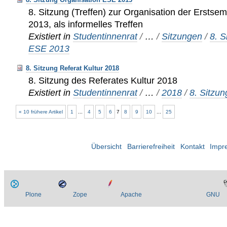
8. Sitzung (Treffen) zur Organisation der Erstse
2013, als informelles Treffen
Existiert in
Studentinnenrat
/
…
/
Sitzungen
/
8. S
ESE 2013
8. Sitzung Referat Kultur 2018
8. Sitzung des Referates Kultur 2018
Existiert in
Studentinnenrat
/
…
/
2018
/
8. Sitzun
« 10 frühere Artikel
1
...
4
5
6
7
8
9
10
...
25
Übersicht
Barrierefreiheit
Kontakt
Impr
Plone
Zope
Apache
GNU