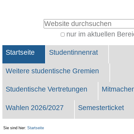
Benutzerspezifische
Werkzeuge
Website durchsuchen
nur im aktuellen Bere
Erweiterte
Sektionen
Suche…
Startseite
Studentinnenrat
Weitere studentische Gremien
Studentische Vertretungen
Mitmachen
Wahlen 2026/2027
Semesterticket
Sie sind hier:
Startseite