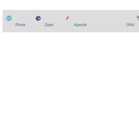
Plone
Zope
Apache
GNU