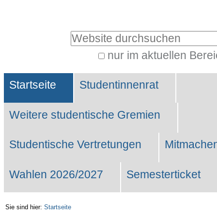
Benutzerspezifische
Werkzeuge
Website durchsuchen
nur im aktuellen Bere
Erweiterte
Sektionen
Suche…
Startseite
Studentinnenrat
Weitere studentische Gremien
Studentische Vertretungen
Mitmachen
Wahlen 2026/2027
Semesterticket
Sie sind hier:
Startseite