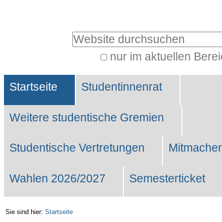
Benutzerspezifische
Werkzeuge
Website durchsuchen
nur im aktuellen Bere
Erweiterte
Sektionen
Suche…
Startseite
Studentinnenrat
Weitere studentische Gremien
Studentische Vertretungen
Mitmachen
Wahlen 2026/2027
Semesterticket
Sie sind hier:
Startseite