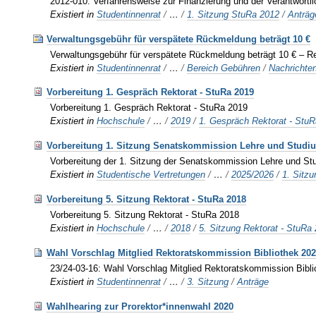
2012-010: Verfahrensweise zur Finanzierung und der Verantwortli
Existiert in
Studentinnenrat
/
…
/
1. Sitzung StuRa 2012
/
Anträg
Verwaltungsgebühr für verspätete Rückmeldung beträgt 10 €
Verwaltungsgebühr für verspätete Rückmeldung beträgt 10 € – Re
Existiert in
Studentinnenrat
/
…
/
Bereich Gebühren
/
Nachrichte
Vorbereitung 1. Gespräch Rektorat - StuRa 2019
Vorbereitung 1. Gespräch Rektorat - StuRa 2019
Existiert in
Hochschule
/
…
/
2019
/
1. Gespräch Rektorat - Stu
Vorbereitung 1. Sitzung Senatskommission Lehre und Studi
Vorbereitung der 1. Sitzung der Senatskommission Lehre und S
Existiert in
Studentische Vertretungen
/
…
/
2025/2026
/
1. Sitzu
Vorbereitung 5. Sitzung Rektorat - StuRa 2018
Vorbereitung 5. Sitzung Rektorat - StuRa 2018
Existiert in
Hochschule
/
…
/
2018
/
5. Sitzung Rektorat - StuRa
Wahl Vorschlag Mitglied Rektoratskommission Bibliothek 202
23/24-03-16: Wahl Vorschlag Mitglied Rektoratskommission Bibl
Existiert in
Studentinnenrat
/
…
/
3. Sitzung
/
Anträge
Wahlhearing zur Prorektor*innenwahl 2020