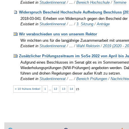
Existiert in
Studentinnenrat
/
…
/
Bereich Hochschule
/
Termine
Widerspruch Bescheid Hochschule Aufhebung Beschluss (201
2018-03-041: Erheben von Widerspruch gegen den Bescheid der
Existiert in
Studentinnenrat
/
…
/
3. Sitzung
/
Anträge
Wir verabschieden uns von unserem Rektor
Wir möchten uns für die langjährige Zusammenarbeit mit unsere
Existiert in
Studentinnenrat
/
…
/
Wahl Rektorin
/
2019 (2020 - 2
Zusätzlicher Prüfungszeitraum im SoSe 2022 von April bis Ju
Aufgrund eines Beschlusses im Senat gibt es im Sommersemester
Wiederholungsprüfungen (N/W-Prüfungen) angeboten werden. Dabe
führen und drohen Regelungen dieser außer Kraft zu setzen.
Existiert in
Studentinnenrat
/
…
/
Bereich Prüfungen
/
Nachrichte
« 10 frühere Artikel
1
...
12
13
14
15