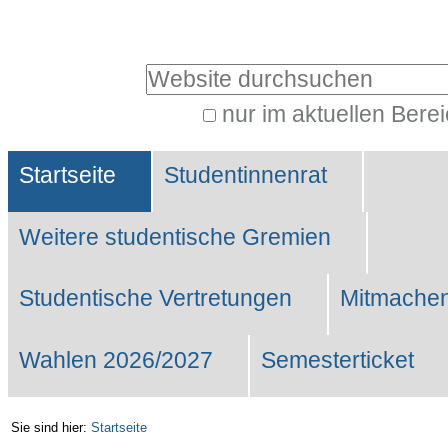
Benutzerspezifische
Werkzeuge
Website durchsuchen
nur im aktuellen Bere
Erweiterte
Sektionen
Suche…
Startseite
Studentinnenrat
Weitere studentische Gremien
Studentische Vertretungen
Mitmachen
Wahlen 2026/2027
Semesterticket
Sie sind hier:
Startseite