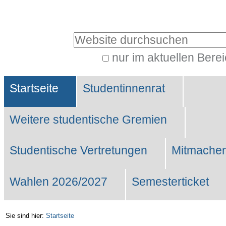
Benutzerspezifische
Werkzeuge
Website durchsuchen
nur im aktuellen Bere
Erweiterte
Sektionen
Suche…
Startseite
Studentinnenrat
Weitere studentische Gremien
Studentische Vertretungen
Mitmachen
Wahlen 2026/2027
Semesterticket
Sie sind hier:
Startseite