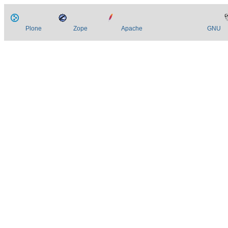
Plone
Zope
Apache
GNU