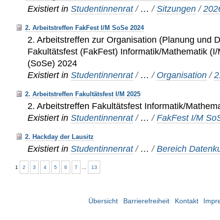
Existiert in
Studentinnenrat
/
…
/
Sitzungen
/
202
2. Arbeitstreffen FakFest I/M SoSe 2024
2. Arbeitstreffen zur Organisation (Planung und
Fakultätsfest (FakFest) Informatik/Mathematik 
(SoSe) 2024
Existiert in
Studentinnenrat
/
…
/
Organisation
/
2
2. Arbeitstreffen Fakultätsfest I/M 2025
2. Arbeitstreffen Fakultätsfest Informatik/Mathema
Existiert in
Studentinnenrat
/
…
/
FakFest I/M So
2. Hackday der Lausitz
Existiert in
Studentinnenrat
/
…
/
Bereich Datenku
1
2
3
4
5
6
7
...
13
Übersicht
Barrierefreiheit
Kontakt
Impr