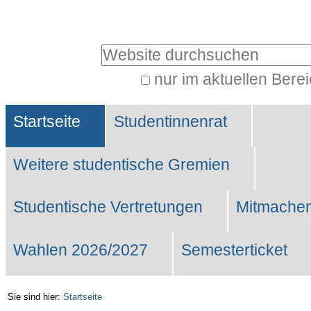
Benutzerspezifische
Werkzeuge
Website durchsuchen
nur im aktuellen Bere
Erweiterte
Sektionen
Suche…
Startseite
Studentinnenrat
Weitere studentische Gremien
Studentische Vertretungen
Mitmachen
Wahlen 2026/2027
Semesterticket
Sie sind hier:
Startseite