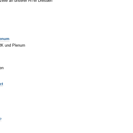
erzelle an unserer HTW Dresden
lenum
 RK und Plenum
·en
ct
e