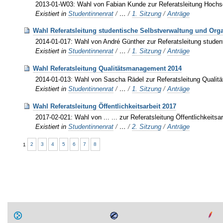
2013-01-W03: Wahl von Fabian Kunde zur Referatsleitung Hochs
Existiert in
Studentinnenrat
/
…
/
1. Sitzung
/
Anträge
Wahl Referatsleitung studentische Selbstverwaltung und Orga
2014-01-017: Wahl von André Günther zur Referatsleitung stude
Existiert in
Studentinnenrat
/
…
/
1. Sitzung
/
Anträge
Wahl Referatsleitung Qualitätsmanagement 2014
2014-01-013: Wahl von Sascha Rädel zur Referatsleitung Qual
Existiert in
Studentinnenrat
/
…
/
1. Sitzung
/
Anträge
Wahl Referatsleitung Öffentlichkeitsarbeit 2017
2017-02-021: Wahl von ... ... zur Referatsleitung Öffentlichkeits
Existiert in
Studentinnenrat
/
…
/
2. Sitzung
/
Anträge
1
2
3
4
5
6
7
8