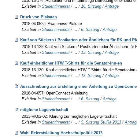
2018-16-174: Aufstellen und mittelfristige Betreuung einer Büch
Existiert in
Studentinnenrat
/
…
/
16. Sitzung
/
Anträge
Druck von Plakaten
2018-04-052a: Awareness-Plakate
Existiert in
Studentinnenrat
/
…
/
5. Sitzung
/
Anträge
Kauf von Stickern / Postkarten oder Ähnlichem für RK und P
2018-13-128 Kauf von Stickern / Postkarten oder Ähnlichem für
Existiert in
Studentinnenrat
/
…
/
13. Sitzung
/
Anträge
Kauf einheitlicher HTW T-Shirts für die Senator·inn·en
2018-13-130: Kauf einheitlicher HTW T-Shirts für die Senator·inn
Existiert in
Studentinnenrat
/
…
/
13. Sitzung
/
Anträge
Ausschreibung zur Erstellung einer Anleitung zu OpenConne
2018-04-057: OpenConnect Anleitung
Existiert in
Studentinnenrat
/
…
/
6. Sitzung
/
Anträge
mögliche Lagerwirtschaft
2013-RK02-02: Klärung zur möglichen Lagerwirtschaft
Existiert in
Studentinnenrat
/
…
/
5. Sitzung StuRa 2013
/
Anträg
Wahl Referatsleitung Hochschulpolitik 2013