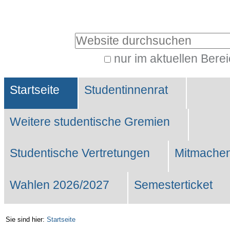
Benutzerspezifische
Werkzeuge
Website durchsuchen
nur im aktuellen Bere
Erweiterte
Sektionen
Suche…
Startseite
Studentinnenrat
Weitere studentische Gremien
Studentische Vertretungen
Mitmachen
Wahlen 2026/2027
Semesterticket
Sie sind hier:
Startseite