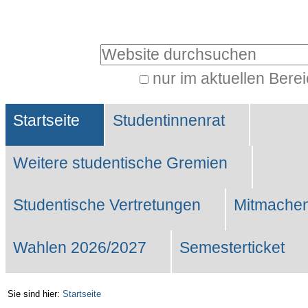
Benutzerspezifische
Werkzeuge
Website durchsuchen
nur im aktuellen Bere
Erweiterte
Sektionen
Suche…
Startseite
Studentinnenrat
Weitere studentische Gremien
Studentische Vertretungen
Mitmachen
Wahlen 2026/2027
Semesterticket
Sie sind hier:
Startseite