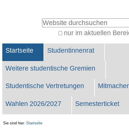
Benutzerspezifische
Werkzeuge
Website durchsuchen
nur im aktuellen Bere
Erweiterte
Sektionen
Suche…
Startseite
Studentinnenrat
Weitere studentische Gremien
Studentische Vertretungen
Mitmachen
Wahlen 2026/2027
Semesterticket
Sie sind hier:
Startseite