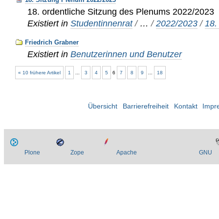
18. ordentliche Sitzung des Plenums 2022/2023
Existiert in
Studentinnenrat
/
…
/
2022/2023
/
18.
Friedrich Grabner
Existiert in
Benutzerinnen und Benutzer
« 10 frühere Artikel
1
...
3
4
5
6
7
8
9
...
18
Übersicht
Barrierefreiheit
Kontakt
Impr
Plone
Zope
Apache
GNU