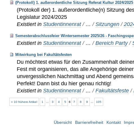
(Protokoll) 1. außerordentliche Sitzung Referat Kultur 2024/2025
(Protokoll der) 1. außerordentliche(n) Sitzung des
Legislatur 2024/2025
Existiert in
Studentinnenrat
/
…
/
Sitzungen
/
202
Semesterabschlussfeier Wintersemester 2025/26 - Faschingsspe
Existiert in
Studentinnenrat
/
…
/
Bereich Party
/
Mitwirkung bei Fakultätsfesten
Du möchtest etwas für den Zusammenhalt deiner 
Fest mit organisieren, das alle Angehörige deiner
unvergesslichen Nachmittag und Abend gemeins
Perfekt! Dann bist du hier genau richtig!
Existiert in
Studentinnenrat
/
…
/
Fakultätsfeste
/
« 10 frühere Artikel
1
...
3
4
5
6
7
8
9
...
105
Übersicht
Barrierefreiheit
Kontakt
Impr