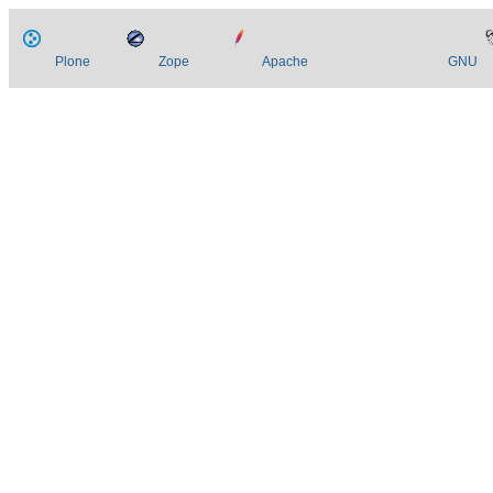
Plone
Zope
Apache
GNU