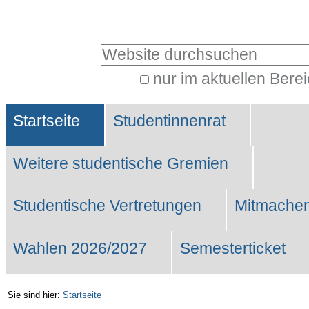
Benutzerspezifische
Werkzeuge
Website durchsuchen
nur im aktuellen Bere
Erweiterte
Sektionen
Suche…
Startseite
Studentinnenrat
Weitere studentische Gremien
Studentische Vertretungen
Mitmachen
Wahlen 2026/2027
Semesterticket
Sie sind hier:
Startseite