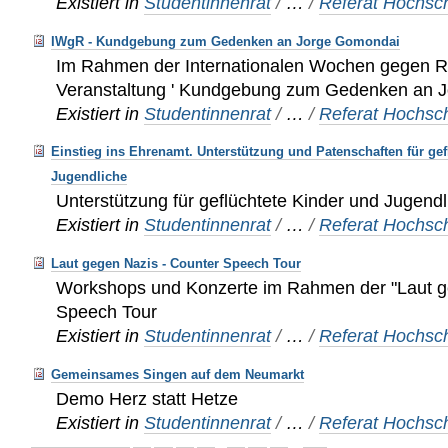
Existiert in
Studentinnenrat
/
…
/
Referat Hochsch
IWgR - Kundgebung zum Gedenken an Jorge Gomondai
Im Rahmen der Internationalen Wochen gegen Ra
Veranstaltung ' Kundgebung zum Gedenken an Jo
Existiert in
Studentinnenrat
/
…
/
Referat Hochsch
Einstieg ins Ehrenamt. Unterstützung und Patenschaften für gef
Jugendliche
Unterstützung für geflüchtete Kinder und Jugend
Existiert in
Studentinnenrat
/
…
/
Referat Hochsch
Laut gegen Nazis - Counter Speech Tour
Workshops und Konzerte im Rahmen der "Laut g
Speech Tour
Existiert in
Studentinnenrat
/
…
/
Referat Hochsch
Gemeinsames Singen auf dem Neumarkt
Demo Herz statt Hetze
Existiert in
Studentinnenrat
/
…
/
Referat Hochsch