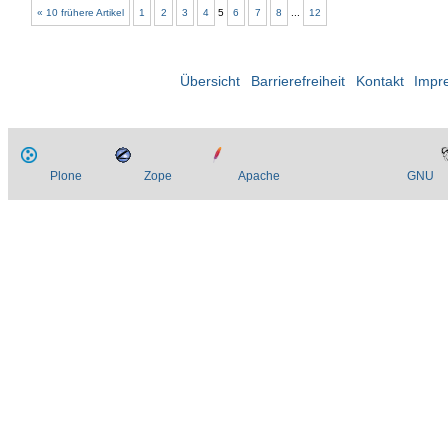
« 10 frühere Artikel
1
2
3
4
5
6
7
8
...
12
Übersicht
Barrierefreiheit
Kontakt
Impr
Plone
Zope
Apache
GNU