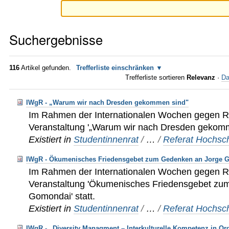
Suchergebnisse
116
Artikel gefunden.
Trefferliste einschränken
Trefferliste sortieren
Relevanz
·
Da
IWgR - „Warum wir nach Dresden gekommen sind"
Im Rahmen der Internationalen Wochen gegen Ra
Veranstaltung '„Warum wir nach Dresden gekomme
Existiert in
Studentinnenrat
/
…
/
Referat Hochsch
IWgR - Ökumenisches Friedensgebet zum Gedenken an Jorge 
Im Rahmen der Internationalen Wochen gegen Ra
Veranstaltung 'Ökumenisches Friedensgebet zu
Gomondai' statt.
Existiert in
Studentinnenrat
/
…
/
Referat Hochsch
IWgR - „Diversity Managment – Interkulturelle Kompetenz in Or