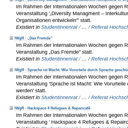
Im Rahmen der Internationalen Wochen gegen Ra
Veranstaltung '„Diversity Managment – Interkultu
Organisationen entwickeln"' statt.
Existiert in
Studentinnenrat
/
…
/
Referat Hochsch
IWgR - „Das Fremde"
Im Rahmen der Internationalen Wochen gegen Ra
Veranstaltung „Das Fremde" statt.
Existiert in
Studentinnenrat
/
…
/
Referat Hochsch
IWgR - Sprache ist Macht: Wie Vorurteile durch Sprache geschü
Im Rahmen der Internationalen Wochen gegen Ra
Veranstaltung 'Sprache ist Macht: Wie Vorurteil
werden' statt.
Existiert in
Studentinnenrat
/
…
/
Referat Hochsch
IWgR - Hackspace 4 Refugees & Repaircafé
Im Rahmen der Internationalen Wochen gegen Ra
Veranstaltung ' Hackspace 4 Refugees & Repairca