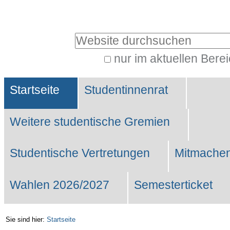
Benutzerspezifische
Werkzeuge
Website durchsuchen
nur im aktuellen Bere
Erweiterte
Sektionen
Suche…
Startseite
Studentinnenrat
Weitere studentische Gremien
Studentische Vertretungen
Mitmachen
Wahlen 2026/2027
Semesterticket
Sie sind hier:
Startseite